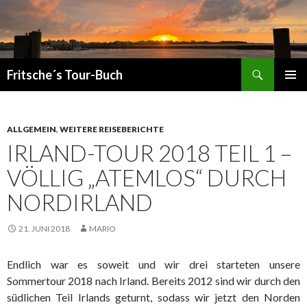
Suchen
Fritsche´s Tour-Buch
ZUM
PRIMÄR
INHALT
MENÜ
SPRINGEN
ALLGEMEIN
,
WEITERE REISEBERICHTE
IRLAND-TOUR 2018 TEIL 1 –
VÖLLIG „ATEMLOS“ DURCH
NORDIRLAND
21. JUNI 2018
MARIO
Endlich war es soweit und wir drei starteten unsere
Sommertour 2018 nach Irland. Bereits 2012 sind wir durch den
südlichen Teil Irlands geturnt, sodass wir jetzt den Norden