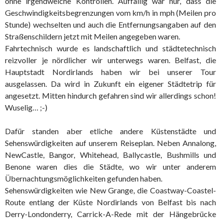
ohne irgendwelche Kontrollen. Auffällig war nur, dass die
Geschwindigkeitsbegrenzungen vom km/h in mph (Meilen pro
Stunde) wechselten und auch die Entfernungsangaben auf den
Straßenschildern jetzt mit Meilen angegeben waren.
Fahrtechnisch wurde es landschaftlich und städtetechnisch
reizvoller je nördlicher wir unterwegs waren. Belfast, die
Hauptstadt Nordirlands haben wir bei unserer Tour
ausgelassen. Da wird in Zukunft ein eigener Städtetrip für
angesetzt. Mitten hindurch gefahren sind wir allerdings schon!
Wuselig… ;-)
Dafür standen aber etliche andere Küstenstädte und
Sehenswürdigkeiten auf unserem Reiseplan. Neben Annalong,
NewCastle, Bangor, Whitehead, Ballycastle, Bushmills und
Benone waren dies die Städte, wo wir unter anderem
Übernachtungsmöglichkeiten gefunden haben.
Sehenswürdigkeiten wie New Grange, die Coastway-Coastel-
Route entlang der Küste Nordirlands von Belfast bis nach
Derry-Londonderry, Carrick-A-Rede mit der Hängebrücke