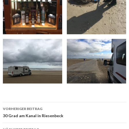
Beitragsnavigation
VORHERIGER BEITRAG
30 Grad am Kanal in Riesenbeck