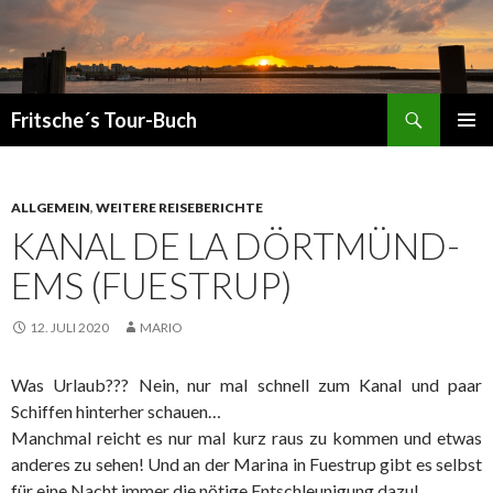
Suchen
Fritsche´s Tour-Buch
ZUM
PRIMÄR
INHALT
MENÜ
SPRINGEN
ALLGEMEIN
,
WEITERE REISEBERICHTE
KANAL DE LA DÖRTMÜND-
EMS (FUESTRUP)
12. JULI 2020
MARIO
Was Urlaub??? Nein, nur mal schnell zum Kanal und paar
Schiffen hinterher schauen…
Manchmal reicht es nur mal kurz raus zu kommen und etwas
anderes zu sehen! Und an der Marina in Fuestrup gibt es selbst
für eine Nacht immer die nötige Entschleunigung dazu!