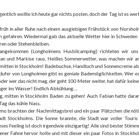
eigentlich wollte ich heute gar nichts posten, doch der Tag ist es we
 früh in aller Ruhe nach einem ausgiebigen Frühstück von Norsh
 gefahren. Wiedermal gab das aktuelle Wetter hier in Schweden 
hren oder Stehenbleiben.
angekommen (Longholmens Husbilcamping) richteten wir uns 
ran und Markise raus. Heißes Sommerwetter, was machen wir a
mitten in Stockholm! Badebuchse, Handtuch und Sonnencreme ab i
ufer von Longholmen gibt es geniale Bademöglichkeiten. Wer es m
oder wer das nicht mag, der geht 100 Meter weiter, hat dafür keine
ger ins Wasser! Endlich Abkühlung…
ig, mitten in Stockholm Baden zu gehen! Auch Fabian hatte dara
Tag das kühle Nass.
 brachten der Nachmittagsbrei und ein paar Plätzchen die nöti
tadt Stockholms. Die Sonne brannte, die Stadt war voller Touris
eses Feeling ist doch irgendwie einzigartig! Alle sind bester Sti
ener Fahne hervor holte und mit dieser ein paar Fotos in Stockh