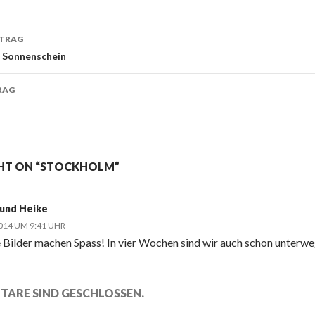
navigation
ITRAG
 Sonnenschein
RAG
HT ON “STOCKHOLM”
und Heike
2014 UM 9:41 UHR
e Bilder machen Spass! In vier Wochen sind wir auch schon unterweg
TARE SIND GESCHLOSSEN.