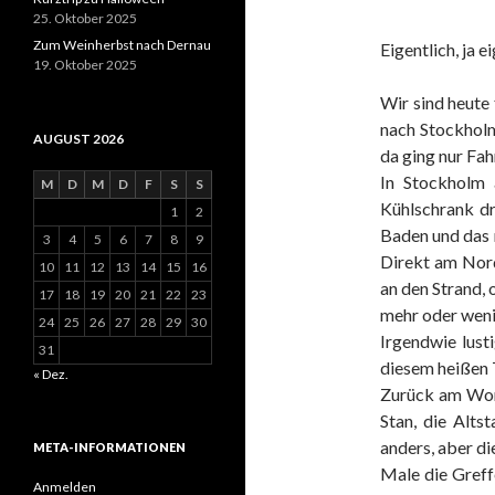
25. Oktober 2025
Zum Weinherbst nach Dernau
Eigentlich, ja 
19. Oktober 2025
Wir sind heute
nach Stockholm
AUGUST 2026
da ging nur Fa
In Stockholm 
M
D
M
D
F
S
S
Kühlschrank d
1
2
Baden und das 
3
4
5
6
7
8
9
Direkt am Nord
10
11
12
13
14
15
16
an den Strand, 
17
18
19
20
21
22
23
mehr oder weni
24
25
26
27
28
29
30
Irgendwie lust
31
diesem heißen 
« Dez.
Zurück am Womo
Stan, die Alts
anders, aber di
META-INFORMATIONEN
Male die Greff
Anmelden