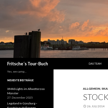
ZUM INHALT S
Suchen
Fritsche´s Tour-Buch
DAS TEAM
Yes, we camp…
NEUESTE BEITRÄGE
ALLGEMEIN
,
SKA
XMAS Lights im Allwetterzoo
Münster
STOC
27. Dezember 2025
Legoland in Günzburg –
26. JULI 2014
Kurztrip zu Halloween