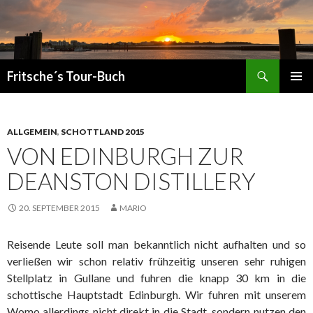
Suchen
Fritsche´s Tour-Buch
ZUM
PRIMÄR
INHALT
MENÜ
SPRINGEN
ALLGEMEIN
,
SCHOTTLAND 2015
VON EDINBURGH ZUR
DEANSTON DISTILLERY
20. SEPTEMBER 2015
MARIO
Reisende Leute soll man bekanntlich nicht aufhalten und so
verließen wir schon relativ frühzeitig unseren sehr ruhigen
Stellplatz in Gullane und fuhren die knapp 30 km in die
schottische Hauptstadt Edinburgh. Wir fuhren mit unserem
Womo allerdings nicht direkt in die Stadt, sondern nutzen den